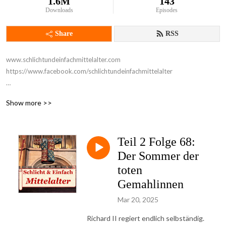
1.6M
143
Downloads
Episodes
Share
RSS
www.schlichtundeinfachmittelalter.com

https://www.facebook.com/schlichtundeinfachmittelalter

Geschichte erzählt. 

Show more >>
Teil 1: England im Hochmittelalter

Teil 2: England im Spätmittelalter

Teil 2 Folge 68:
Das englische Mittelalter ist voller schillernder Persönlichkeiten. 

Der Sommer der
Von den ersten Normannen bis zu den Tudors: ”Schlicht & Einfach 
toten
Mittelalter” erzählt ihre Geschichte, kurzweillig und verständlich.
Gemahlinnen
Mar 20, 2025
Richard II regiert endlich selbständig.