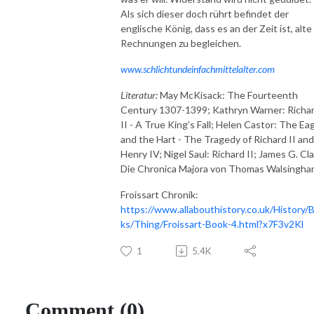
Als sich dieser doch rührt befindet der
englische König, dass es an der Zeit ist, alte
Rechnungen zu begleichen.
www.schlichtundeinfachmittelalter.com
Literatur:
May McKisack: The Fourteenth
Century 1307-1399; Kathryn Warner: Richa
II - A True King's Fall; Helen Castor: The Ea
and the Hart - The Tragedy of Richard II and
Henry IV; Nigel Saul: Richard II; James G. Cla
Die Chronica Majora von Thomas Walsingh
Froissart Chronik:
https://www.allabouthistory.co.uk/History/
ks/Thing/Froissart-Book-4.html?x7F3v2Kl
1
5.4K
Comment (0)