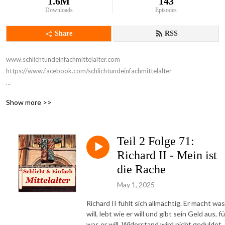
1.6M
143
Downloads
Episodes
Share
RSS
www.schlichtundeinfachmittelalter.com

https://www.facebook.com/schlichtundeinfachmittelalter

Geschichte erzählt. 

Show more >>
Teil 1: England im Hochmittelalter

Teil 2: England im Spätmittelalter

Teil 2 Folge 71:
Das englische Mittelalter ist voller schillernder Persönlichkeiten. 

Richard II - Mein ist
Von den ersten Normannen bis zu den Tudors: ”Schlicht & Einfach 
die Rache
Mittelalter” erzählt ihre Geschichte, kurzweillig und verständlich.
May 1, 2025
Richard II fühlt sich allmächtig. Er macht was
will, lebt wie er will und gibt sein Geld aus, fü
was er will. Widerstand wird nicht geduldet.